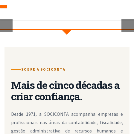
Início
Sociconta
Orientações Gerais
Serviços
SOBRE A SOCICONTA
Notícias
Contactos
Contabilidade
Mais de cinco décadas a
Pedido de Proposta
Assessoria Fiscal
Consultoria Empresarial
Candidaturas
criar confiança.
Desde 1971, a SOCICONTA acompanha empresas e
profissionais nas áreas da contabilidade, fiscalidade,
gestão administrativa de recursos humanos e