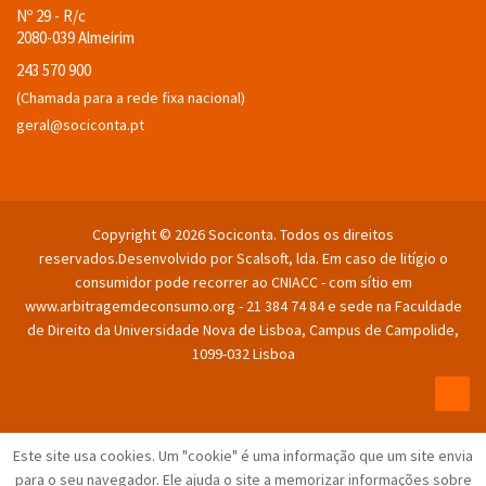
Nº 29 - R/c
2080-039 Almeirim
243 570 900
(Chamada para a rede fixa nacional)
geral@sociconta.pt
Copyright © 2026 Sociconta. Todos os direitos
reservados.
Desenvolvido por Scalsoft, lda. Em caso de litígio o
consumidor pode recorrer ao CNIACC - com sítio em
www.arbitragemdeconsumo.org - 21 384 74 84 e sede na Faculdade
de Direito da Universidade Nova de Lisboa, Campus de Campolide,
1099-032 Lisboa
Este site usa cookies.
Um "cookie" é uma informação que um site envia
para o seu navegador.
Ele ajuda o site a memorizar informações sobre